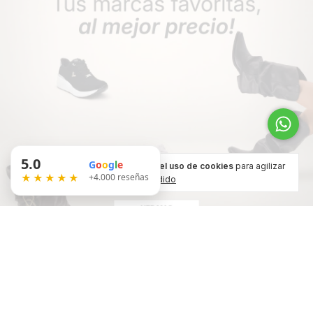
5.0
G
o
o
g
l
e
Al navegar por este sitio
aceptás el uso de cookies
para agilizar
★★★★★
+4.000 reseñas
tu experiencia de compra.
Entendido
Nuestras marcas