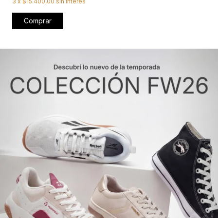
3
x
$15.400,00
sin interés
Comprar